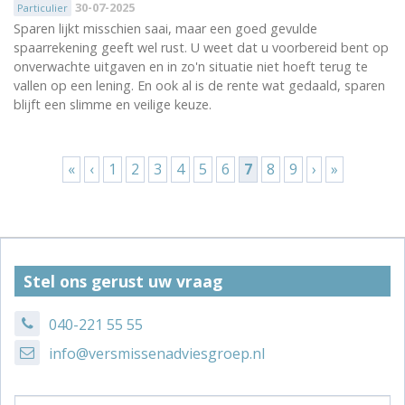
30-07-2025
Particulier
Sparen lijkt misschien saai, maar een goed gevulde
spaarrekening geeft wel rust. U weet dat u voorbereid bent op
onverwachte uitgaven en in zo'n situatie niet hoeft terug te
vallen op een lening. En ook al is de rente wat gedaald, sparen
blijft een slimme en veilige keuze.
Pagina's
«
‹
1
2
3
4
5
6
7
8
9
›
»
Stel ons gerust uw vraag
040-221 55 55
info@versmissenadviesgroep.nl