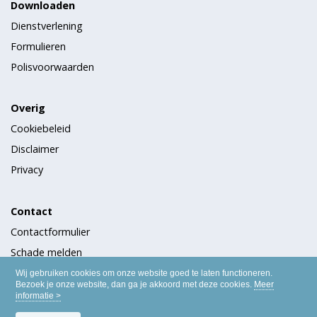
Downloaden
Dienstverlening
Formulieren
Polisvoorwaarden
Overig
Cookiebeleid
Disclaimer
Privacy
Contact
Contactformulier
Schade melden
Wijziging doorgeven
Wij gebruiken cookies om onze website goed te laten functioneren.
Bezoek je onze website, dan ga je akkoord met deze cookies.
Meer
informatie >