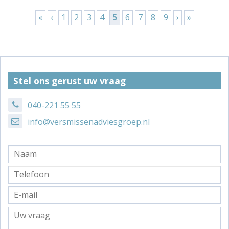
Pagina's
«
‹
1
2
3
4
5
6
7
8
9
›
»
Stel ons gerust uw vraag
040-221 55 55
info@versmissenadviesgroep.nl